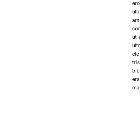
ero
ult
ame
con
ut 
ult
ele
tri
bib
era
mal