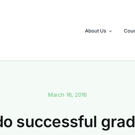
About Us
Coun
March 16, 2016
o successful grad