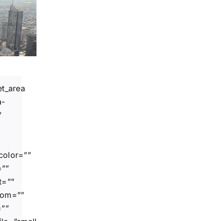
et_area
a-
”
color=””
=””
t=””
tom=””
=””