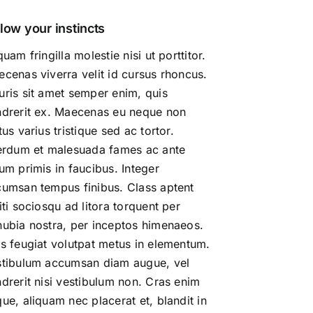
low your instincts
quam fringilla molestie nisi ut porttitor.
cenas viverra velit id cursus rhoncus.
ris sit amet semper enim, quis
drerit ex. Maecenas eu neque non
tus varius tristique sed ac tortor.
erdum et malesuada fames ac ante
um primis in faucibus. Integer
umsan tempus finibus. Class aptent
iti sociosqu ad litora torquent per
ubia nostra, per inceptos himenaeos.
s feugiat volutpat metus in elementum.
stibulum accumsan diam augue, vel
drerit nisi vestibulum non. Cras enim
ue, aliquam nec placerat et, blandit in