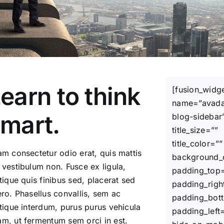
earn to think
[fusion_widg
name=”avad
mart.
blog-sidebar
title_size=””
title_color=””
am consectetur odio erat, quis mattis
background_
 vestibulum non. Fusce ex ligula,
padding_top
stique quis finibus sed, placerat sed
padding_righ
ero. Phasellus convallis, sem ac
padding_bot
stique interdum, purus purus vehicula
padding_left
m, ut fermentum sem orci in est.