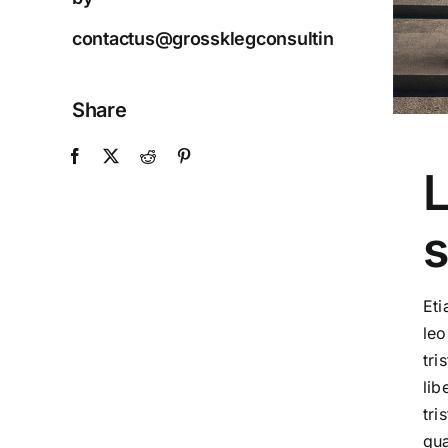
contactus@grossklegconsulting.ca
Share
L
s
Eti
leo
tri
lib
tri
qua