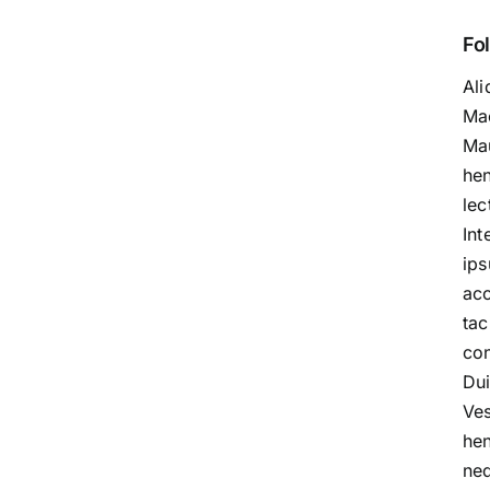
Fol
Ali
Mae
Mau
hen
lec
Int
ips
acc
tac
con
Dui
Ve
hen
neq