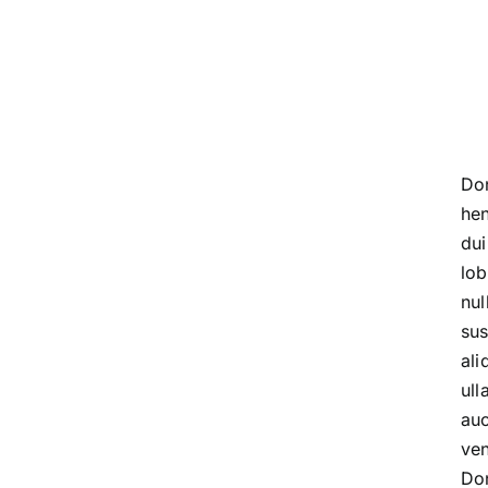
Don
hen
dui
lob
nul
sus
ali
ull
auc
ven
Don