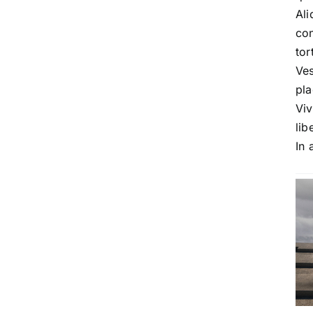
Ali
con
tor
Ve
pla
Viv
lib
In 