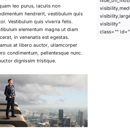
hide_on_mobi
quam leo purus, iaculis non
visibility,me
dimentum hendrerit, vestibulum quis
visibility,larg
tor. Vestibulum quis viverra felis.
visibility”
stibulum elementum magna ut diam
class=”” id=”
cerat, in venenatis est egestas.
amus at libero auctor, ullamcorper
ero condimentum, pellentesque nunc.
auctor dignissim tristique.